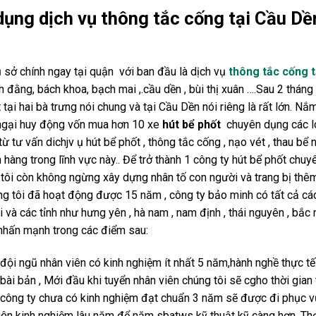
dụng dịch vụ thông tắc cống tại Cầu Dề
ụ sở chính ngay tại quận với ban đầu là dịch vụ
thông tắc cống t
 đằng, bách khoa, bạch mai ,.cầu dền , bùi thị xuân ….Sau 2 tháng
tại hai bà trưng nói chung và tại Cầu Dền nói riêng là rất lớn. Nắ
 ngại huy động vốn mua hơn 10 xe
hút bể phốt
chuyên dụng các l
ừ tư vấn dichjv ụ hút bể phốt , thông tắc cống , nạo vét , thau bể
hàng trong lĩnh vực này.. Để trở thành 1 công ty hút bể phốt chuy
 tôi còn không ngừng xây dựng nhân tố con người và trang bị thê
g tôi đã hoạt động được 15 năm , công ty bảo minh có tất cả các
và các tỉnh như hưng yên , hà nam , nam định , thái nguyên , bắc n
 nhấn mạnh trong các điểm sau:
đội ngũ nhân viên có kinh nghiệm ít nhất 5 năm,hành nghề thực tế 
bài bản , Mới đầu khi tuyển nhân viên chúng tôi sẽ cgho thời gian 
iên công ty chưa có kinh nghiệm đạt chuẩn 3 năm sẽ được đi phục v
ên kinh nghiệm lâu năm để năm sbatws kỹ thuật kỹ càng hơn. Thợ