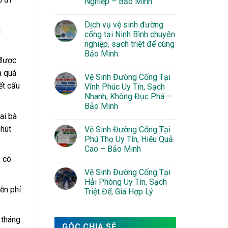
Nghiệp – Bảo Minh
Dịch vụ vệ sinh đường
à
cống tại Ninh Bình chuyên
nghiệp, sạch triệt để cùng
Bảo Minh
 được
à quá
Vệ Sinh Đường Cống Tại
ết cấu
Vĩnh Phúc Uy Tín, Sạch
Nhanh, Không Đục Phá –
Bảo Minh
ai bà
phút
Vệ Sinh Đường Cống Tại
Phú Thọ Uy Tín, Hiệu Quả
Cao – Bảo Minh
, có
Vệ Sinh Đường Cống Tại
Hải Phòng Uy Tín, Sạch
ễn phí
Triệt Để, Giá Hợp Lý
 tháng
GÓC CHIA SẺ