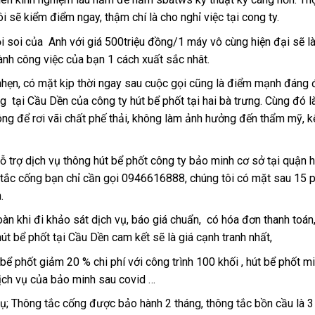
i sẽ kiểm điểm ngay, thậm chí là cho nghỉ việc tại cong ty.
ội soi của Anh với giá 500triệu đồng/1 máy vô cùng hiện đại sẽ l
ành công việc của bạn 1 cách xuất sắc nhât.
nhẹn, có mặt kịp thời ngay sau cuộc gọi cũng là điểm mạnh đáng
g tại Cầu Dền của công ty hút bể phốt tại hai bà trưng. Cùng đó l
hông để rơi vãi chất phế thải, không làm ảnh hưởng đến thẩm mỹ, k
hỗ trợ dịch vụ thông hút bể phốt công ty bảo minh cơ sở tại quận h
ng tắc cống bạn chỉ cần gọi 0946616888, chúng tôi có mặt sau 15 
.
àn khi đi khảo sát dịch vụ, báo giá chuẩn, có hóa đơn thanh toán
t bể phốt tại Cầu Dền cam kết sẽ là giá cạnh tranh nhất,
bể phốt giảm 20 % chi phí với công trình 100 khối , hút bể phốt mi
dịch vụ của bảo minh sau covid …
ụ; Thông tắc cống được bảo hành 2 tháng, thông tắc bồn cầu là 3