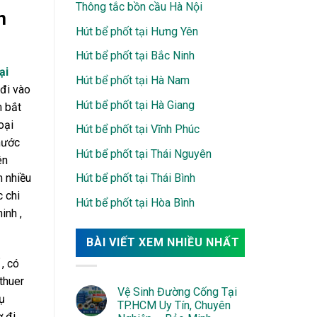
Thông tắc bồn cầu Hà Nội
n
Hút bể phốt tại Hưng Yên
Hút bể phốt tại Bắc Ninh
ại
Hút bể phốt tại Hà Nam
 đi vào
Hút bể phốt tại Hà Giang
m bắt
oại
Hút bể phốt tại Vĩnh Phúc
 nước
Hút bể phốt tại Thái Nguyên
ên
m nhiều
Hút bể phốt tại Thái Bình
 chi
Hút bể phốt tại Hòa Bình
inh ,
BÀI VIẾT XEM NHIỀU NHẤT
, có
thuer
Vệ Sinh Đường Cống Tại
ụ
TP.HCM Uy Tín, Chuyên
 đi