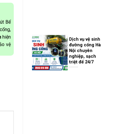
út Bể
cống,
n
hiện
Dịch vụ vệ sinh
bảo vệ
đường cống Hà
Nội chuyên
nghiệp, sạch
triệt để 24/7