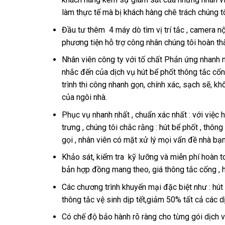
làm thực tế mà bị khách hàng chê trách chúng tô
Đầu tư thêm 4 máy dò tìm vị trí tắc , camera n
phương tiện hỗ trợ công nhân chúng tôi hoàn th
Nhân viên công ty với tố chất Phản ứng nhanh 
nhắc đến của dịch vụ hút bể phốt thông tắc cốn
trình thi công nhanh gọn, chính xác, sạch sẽ, k
của ngôi nhà.
Phục vụ nhanh nhất , chuẩn xác nhất : với việc 
trưng , chúng tôi chắc rằng : hút bể phốt , thô
gọi , nhân viên có mặt xử lý mọi vấn đề nhà bạn
Khảo sát, kiểm tra kỹ lưỡng và miễn phí hoàn to
bản hợp đồng mang theo, giá thông tắc cống , hú
Các chương trình khuyến mại đặc biệt như : hút 
thông tắc vệ sinh dịp tết,giảm 50% tất cả các 
Có chế độ bảo hành rõ ràng cho từng gói dịch v