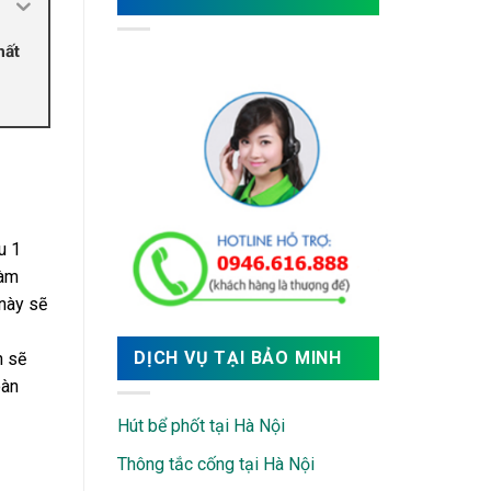
hất
u 1
làm
 này sẽ
DỊCH VỤ TẠI BẢO MINH
n sẽ
oàn
Hút bể phốt tại Hà Nội
Thông tắc cống tại Hà Nội