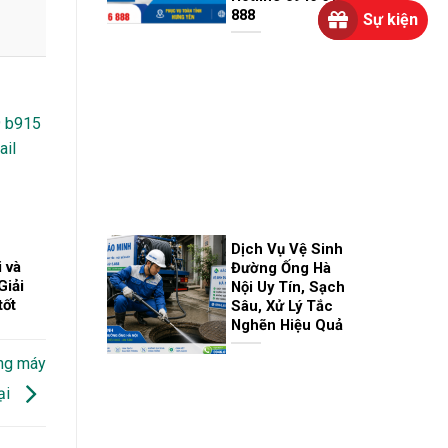
888
Sự kiện
Dịch Vụ Vệ Sinh
 và
Đường Ống Hà
Giải
Nội Uy Tín, Sạch
tốt
Sâu, Xử Lý Tắc
Nghẽn Hiệu Quả
ụng máy
ại