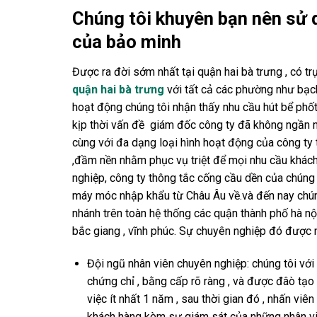
Chúng tôi khuyên bạn nên sử 
của bảo minh
Được ra đời sớm nhất tại quận hai bà trưng , có tr
quận hai bà trưng
với tất cả các phường như bạch
hoạt động chúng tôi nhận thấy nhu cầu hút bể phốt 
kịp thời vấn đề giám đốc công ty đã không ngần
cùng với đa dạng loại hình hoạt động của công ty t
,đầm nền nhằm phục vụ triệt để mọi nhu cầu khách 
nghiệp, công ty thông tắc cống cầu dền của chúng
máy móc nhập khẩu từ Châu Âu về.và đến nay chún
nhánh trên toàn hệ thống các quận thành phố hà nội 
bắc giang , vĩnh phúc. Sự chuyên nghiệp đó được
Đội ngũ nhân viên chuyên nghiệp: chúng tôi với 
chứng chỉ , bằng cấp rõ ràng , và được đâò tạo 
việc ít nhất 1 năm , sau thời gian đó , nhấn v
khách hàng kèm sự giám sát của những nhân vi