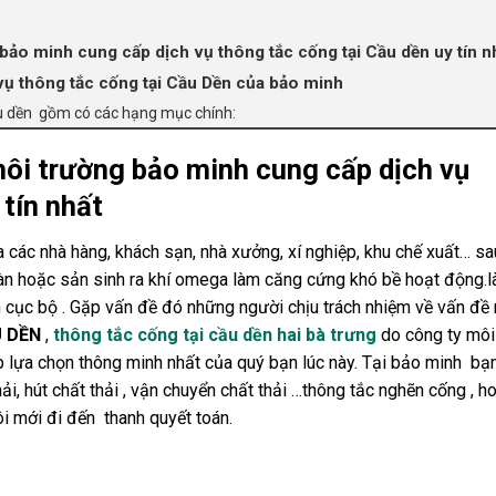
bảo minh cung cấp dịch vụ thông tắc cống tại Cầu dền uy tín n
vụ thông tắc cống tại Cầu Dền của bảo minh
cầu dền gồm có các hạng mục chính:
môi trường bảo minh cung cấp dịch vụ
 tín nhất
a các nhà hàng, khách sạn, nhà xưởng, xí nghiệp, khu chế xuất… sa
ràn hoặc sản sinh ra khí omega làm căng cứng khó bề hoạt động.
n cục bộ . Gặp vấn đề đó những người chịu trách nhiệm về vấn đề
U DỀN
,
thông tắc cống tại cầu dền hai bà trưng
do công ty môi
 lựa chọn thông minh nhất của quý bạn lúc này. Tại bảo minh bạ
ải, hút chất thải , vận chuyển chất thải …thông tắc nghẽn cống , h
ôi mới đi đến thanh quyết toán.