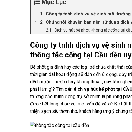
Mục Lục
Công ty tnhh dịch vụ vệ sinh môi trường 
Chúng tôi khuyên bạn nên sử dụng dịch 
Dịch vụ hút bể phốt -thông tắc cống tại 
Công ty tnhh dịch vụ vệ sinh 
thông tắc cống tại Cầu dền uy
Bể phốt gia đình hay các loại bể chứa chất thải củ
thời gian dài hoạt động sẽ dẫn đến ứ đọng, đầy t
dềnh nước . nước chảy không thoát , gây tắc nghẽ
phải làm gì? Tìm đến
dịch vụ hút bể phốt tại CẦ
trường bảo minh đóng trụ sở chình là phương pháp
được hết lòng phục vụ, mọi vấn đề về xử lý chất th
thiện sạch sẽ, thơm tho, khách hàng ưng ý chúng t