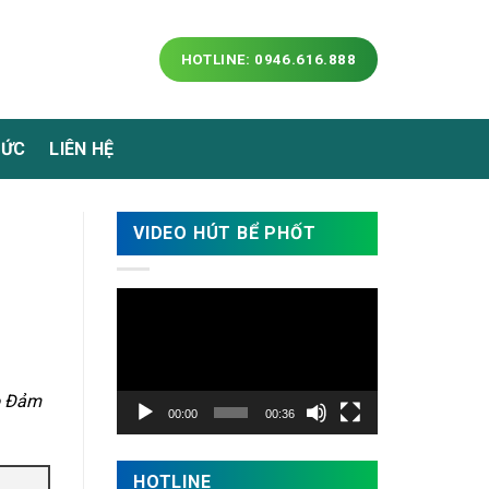
HOTLINE: 0946.616.888
TỨC
LIÊN HỆ
VIDEO HÚT BỂ PHỐT
Trình
chơi
Video
ảo Đảm
00:00
00:36
HOTLINE