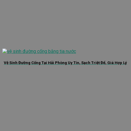
Vệ Sinh Đường Cống Tại Hải Phòng Uy Tín, Sạch Triệt Để, Giá Hợp Lý