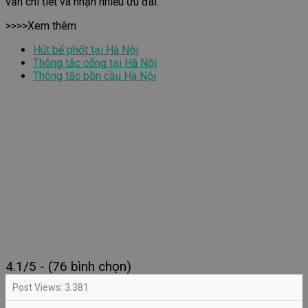
vấn chi tiết và nhận nhiều ưu đãi.
>>>>Xem thêm
Hút bể phốt tại Hà Nội
Thông tắc cống tại Hà Nội
Thông tắc bồn cầu Hà Nội
4.1/5 - (76 bình chọn)
Post Views:
3.381