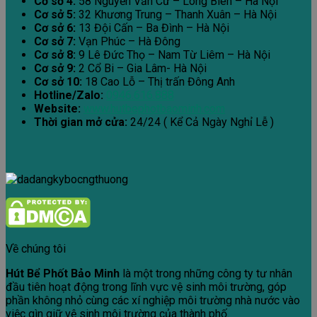
Cơ sở 4:
58 Nguyễn Văn Cừ – Long Biên – Hà Nội
Cơ sở 5:
32 Khương Trung – Thanh Xuân – Hà Nội
Cơ sở 6:
13 Đội Cấn – Ba Đình – Hà Nội
Cơ sở 7:
Vạn Phúc – Hà Đông
Cơ sở 8:
9 Lê Đức Thọ – Nam Từ Liêm – Hà Nội
Cơ sở 9:
2 Cổ Bi – Gia Lâm- Hà Nội
Cơ sở 10:
18 Cao Lỗ – Thị trấn Đông Anh
Hotline/Zalo:
0946.616.888
Website:
www.hutbephotbaominh.com
Thời gian mở cửa:
24/24 ( Kể Cả Ngày Nghỉ Lễ )
Về chúng tôi
Hút Bể Phốt Bảo Minh
là một trong những công ty tư nhân
đầu tiên hoạt động trong lĩnh vực vệ sinh môi trường, góp
phần không nhỏ cùng các xí nghiệp môi trường nhà nước vào
việc gìn giữ vệ sinh môi trường của thành phố.