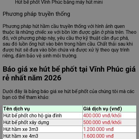
Hút bể phốt Vĩnh Phúc bằng máy hút mini
Phương pháp truyền thống
Phương pháp hút hầm cầu truyền thống với hình ảnh quen
thuộc là những chiếc xe với bồn lớn được gắn ở phía trên. Theo
đó, với phương pháp này, yêu cầu thợ kỹ thuật cần đục phá,
sau đó luồn ống hút vào bên trong hầm cầu. Chất thải sau khi
được hút sẽ đưa vào bồn chứa và được xử lý theo quy trình
riêng, đảm bảo vệ sinh môi trường.
Báo giá xe hút bể phốt tại Vĩnh Phúc giá
rẻ nhất năm 2026
Dưới đây là bảng báo giá xe hút bể phốt của chúng tôi mà các
bạn có thể tham khảo:
Tên dịch vụ
Giá dịch vụ (vnđ)
Hút bể phốt cho hộ gia đình
400.000 vnđ/khối
Hút bể phốt xây dựng
500.000 vnđ/khối
Hút hầm xe 3m3
1.200.000 vnđ
Hút hầm xe 4m3
1.600.000 vnđ