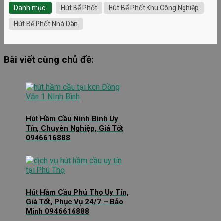
Danh mục:
Hút Bể Phốt
Hút Bể Phốt Khu Công Nghiệp
Hút Bể Phốt Nhà Dân
Bài viết cùng chủ đề:
Hút Hầm Cầu Ninh Bình Uy
Tín, Chuyên Nghiệp, Giá Tốt
0946616888
Hút Hầm Cầu Phú Thọ Uy Tín,
Giá Tốt, Phục Vụ 24/7 – Bảo
Minh 0946616888