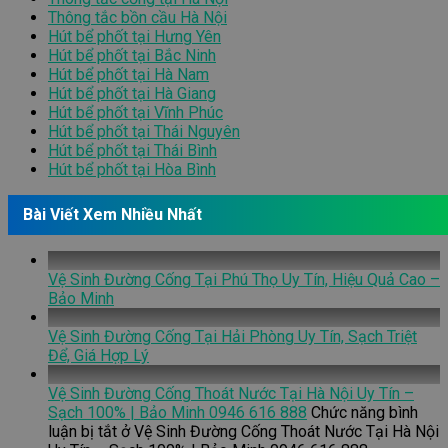
Thông tắc bồn cầu Hà Nội
Hút bể phốt tại Hưng Yên
Hút bể phốt tại Bắc Ninh
Hút bể phốt tại Hà Nam
Hút bể phốt tại Hà Giang
Hút bể phốt tại Vĩnh Phúc
Hút bể phốt tại Thái Nguyên
Hút bể phốt tại Thái Bình
Hút bể phốt tại Hòa Bình
Bài Viết Xem Nhiều Nhất
Vệ Sinh Đường Cống Tại Phú Thọ Uy Tín, Hiệu Quả Cao –
Bảo Minh
Vệ Sinh Đường Cống Tại Hải Phòng Uy Tín, Sạch Triệt
Để, Giá Hợp Lý
Vệ Sinh Đường Cống Thoát Nước Tại Hà Nội Uy Tín –
Sạch 100% | Bảo Minh 0946 616 888
Chức năng bình
luận bị tắt
ở Vệ Sinh Đường Cống Thoát Nước Tại Hà Nội