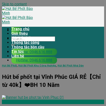
Skip to content
Trang chủ
Giới thiệu
Hút bể phốt
Thông tắc cống
Thông tắc bồn cầu
Tin tức
Hotline: 0946.616.888
Liên hệ
Hotline: 0946.616.888
Hút Bể Phốt
,
Hút Bể Phốt Khu Công Nghiệp
,
Hút Bể Phốt Nhà Dân
Hút bể phốt tại Vĩnh Phúc GIÁ RẺ【Chỉ
từ 40k】❤️BH 10 Năm