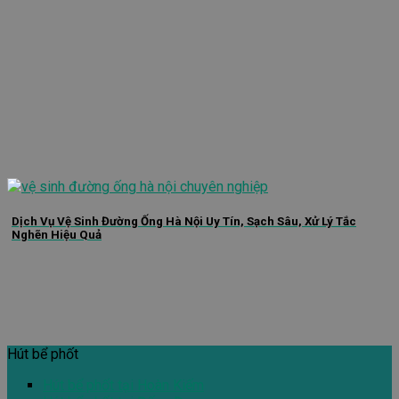
Dịch Vụ Vệ Sinh Đường Ống Hà Nội Uy Tín, Sạch Sâu, Xử Lý Tắc
Nghẽn Hiệu Quả
Hút bể phốt
Hút bể phốt tại Hoàn Kiếm