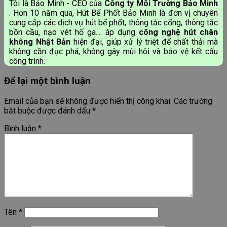
Tôi là Bảo Minh - CEO của
Công ty Môi Trường Bảo Minh
. Hơn 10 năm qua, Hút Bể Phốt Bảo Minh là đơn vị chuyên
cung cấp các dịch vụ hút bể phốt, thông tắc cống, thông tắc
bồn cầu, nạo vét hố ga.... áp dụng
công nghệ hút chân
không Nhật Bản
hiện đại, giúp xử lý triệt để chất thải mà
không cần đục phá, không gây mùi hôi và bảo vệ kết cấu
công trình.
Để lại một bình luận
Email của bạn sẽ không được hiển thị công khai.
Các trường
bắt buộc được đánh dấu
*
Bình luận
*
Tên
*