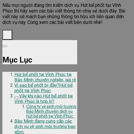
Nếu mọi người đang tìm kiếm dịch vụ Hút bể phốt tại Vĩnh
Phúc thì hãy xem các bài viết thông tin chia sẻ dưới đây. Bài
viết này sẽ mách bạn những thông tin hữu ích liên quan đến
dịch vụ này. Cùng xem các bài viết bên dưới nhé!
Mục Lục
Hút bể phốt tại Vĩnh Phúc tại
Bảo Minh chuyên nghiệp, giá rẻ
Vì sao bể phốt bị đầy?Hút bể
phốt tại Vĩnh Phúc
Vậy khi nào Hút bể phốt tại
Vĩnh Phúc là hợp lý?
Công ty vệ sinh môi trường
Bảo Minh chuyên dịch vụ
hút bể phốt tại Vĩnh Phúc :
Bảo Minh đang cung cấp các
dịch vụ vệ sinh môi trường bao
gồm: