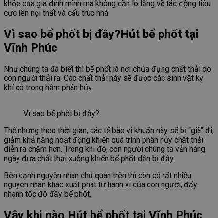
khỏe của gia đình mình mà không cần lo lắng về tác động tiêu
cực lên nội thất và cấu trúc nhà.
Vì sao bể phốt bị đầy?Hút bể phốt tại
Vĩnh Phúc
Như chúng ta đã biết thì bể phốt là nơi chứa đựng chất thải do
con người thải ra. Các chất thải này sẽ được các sinh vật kỵ
khí có trong hầm phân hủy.
Vì sao bể phốt bị đầy?
Thế nhưng theo thời gian, các tế bào vi khuẩn này sẽ bị “già” đi,
giảm khả năng hoạt động khiến quá trình phân hủy chất thải
diễn ra chậm hơn. Trong khi đó, con người chúng ta vẫn hàng
ngày đưa chất thải xuống khiến bể phốt dần bị đầy.
Bên cạnh nguyên nhân chủ quan trên thì còn có rất nhiều
nguyên nhân khác xuất phát từ hành vi của con người, đẩy
nhanh tốc độ đầy bể phốt.
Vậy khi nào Hút bể phốt tại Vĩnh Phúc