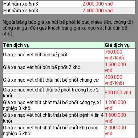
Hút hầm xe 5m3
2.000.000 vnđ
Hút hầm xe 6m3
2.400.000 vnđ
Ngoài bảng báo giá xe hút bể phốt là bao nhiêu tiền, chúng tôi
cũng xin gửi đến quý khách bảng giá xe nạo vét hút bùn bể
phốt.
Tên dịch vụ
Giá dịch vụ
750.000
Giá xe nạo vét hút bùn bể phốt
vnđ/khối
1.500.000
Giá xe nạo vét hút bùn bể phốt 2 khối
vnđ
400.000
Giá xe nạo vét chất thải hút bể phốt chung cư
vnđ/khối
Giá xe nạo vét chất thải bể phốt trường học 2
800.000 vnđ
khối
Giá xe nạo vét hút chất thải bể phốt công ty, xí
1.200.000
nghiệp 3 khối
vnđ
Giá xe nạo vét hút chất thải bể phốt bệnh viện 4
1.600.000
khối
vnđ
Giá xe nạo vét hút chất thải bể phốt khu công
2.000.000
nghiệp 5 khối
vnđ