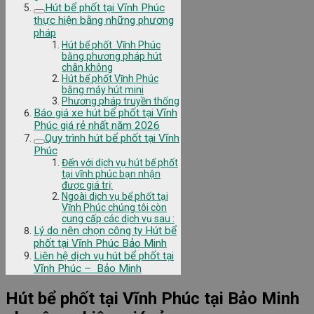
Hút bể phốt tại Vĩnh Phúc
thực hiện bằng những phương
pháp
Hút bể phốt Vĩnh Phúc
bằng phương pháp hút
chân không
Hút bể phốt Vĩnh Phúc
bằng máy hút mini
Phương pháp truyền thống
Báo giá xe hút bể phốt tại Vĩnh
Phúc giá rẻ nhất năm 2026
Quy trình hút bể phốt tại Vĩnh
Phúc
Đến với dịch vụ hút bể phốt
tại vĩnh phúc bạn nhận
được giá trị:
Ngoài dịch vụ bể phốt tại
Vĩnh Phúc chúng tôi còn
cung cấp các dịch vụ sau :
Lý do nên chọn công ty Hút bể
phốt tại Vĩnh Phúc Bảo Minh
Liên hệ dịch vụ hút bể phốt tại
Vĩnh Phúc – Bảo Minh
Hút bể phốt tại Vĩnh Phúc tại Bảo Minh