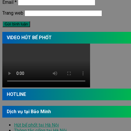
Email
*
Trang web
VIDEO HÚT BỂ PHỐT
HOTLINE
Dịch vụ tại Bảo Minh
Hút bể phốt tại Hà Nội
Thông tắc cống tại Hà Nội