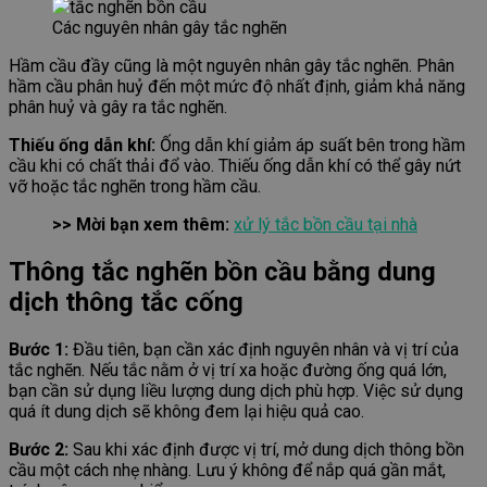
Các nguyên nhân gây tắc nghẽn
Hầm cầu đầy cũng là một nguyên nhân gây tắc nghẽn. Phân
hầm cầu phân huỷ đến một mức độ nhất định, giảm khả năng
phân huỷ và gây ra tắc nghẽn.
Thiếu ống dẫn khí:
Ống dẫn khí giảm áp suất bên trong hầm
cầu khi có chất thải đổ vào. Thiếu ống dẫn khí có thể gây nứt
vỡ hoặc tắc nghẽn trong hầm cầu.
>> Mời bạn xem thêm:
xử lý tắc bồn cầu tại nhà
Thông tắc nghẽn bồn cầu bằng dung
dịch thông tắc cống
Bước 1:
Đầu tiên, bạn cần xác định nguyên nhân và vị trí của
tắc nghẽn. Nếu tắc nằm ở vị trí xa hoặc đường ống quá lớn,
bạn cần sử dụng liều lượng dung dịch phù hợp. Việc sử dụng
quá ít dung dịch sẽ không đem lại hiệu quả cao.
Bước 2:
Sau khi xác định được vị trí, mở dung dịch thông bồn
cầu một cách nhẹ nhàng. Lưu ý không để nắp quá gần mắt,