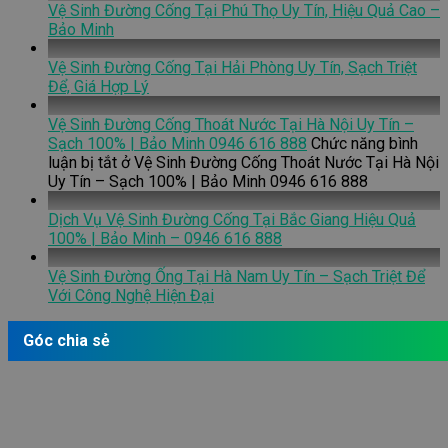
Vệ Sinh Đường Cống Tại Phú Thọ Uy Tín, Hiệu Quả Cao –
Bảo Minh
Vệ Sinh Đường Cống Tại Hải Phòng Uy Tín, Sạch Triệt
Để, Giá Hợp Lý
Vệ Sinh Đường Cống Thoát Nước Tại Hà Nội Uy Tín –
Sạch 100% | Bảo Minh 0946 616 888
Chức năng bình
luận bị tắt
ở Vệ Sinh Đường Cống Thoát Nước Tại Hà Nội
Uy Tín – Sạch 100% | Bảo Minh 0946 616 888
Dịch Vụ Vệ Sinh Đường Cống Tại Bắc Giang Hiệu Quả
100% | Bảo Minh – 0946 616 888
Vệ Sinh Đường Ống Tại Hà Nam Uy Tín – Sạch Triệt Để
Với Công Nghệ Hiện Đại
Góc chia sẻ