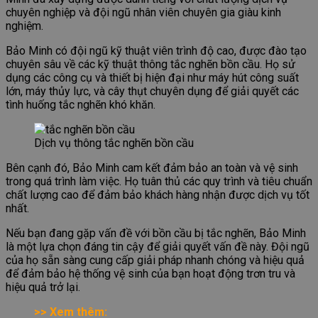
chuyên nghiệp và đội ngũ nhân viên chuyên gia giàu kinh
nghiệm.
Bảo Minh có đội ngũ kỹ thuật viên trình độ cao, được đào tạo
chuyên sâu về các kỹ thuật thông tắc nghẽn bồn cầu. Họ sử
dụng các công cụ và thiết bị hiện đại như máy hút công suất
lớn, máy thủy lực, và cây thụt chuyên dụng để giải quyết các
tình huống tắc nghẽn khó khăn.
Dịch vụ thông tắc nghẽn bồn cầu
Bên cạnh đó, Bảo Minh cam kết đảm bảo an toàn và vệ sinh
trong quá trình làm việc. Họ tuân thủ các quy trình và tiêu chuẩn
chất lượng cao để đảm bảo khách hàng nhận được dịch vụ tốt
nhất.
Nếu bạn đang gặp vấn đề với bồn cầu bị tắc nghẽn, Bảo Minh
là một lựa chọn đáng tin cậy để giải quyết vấn đề này. Đội ngũ
của họ sẵn sàng cung cấp giải pháp nhanh chóng và hiệu quả
để đảm bảo hệ thống vệ sinh của bạn hoạt động trơn tru và
hiệu quả trở lại.
>> Xem thêm: