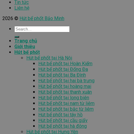
Tin tức
Liên hệ
2026 ©
Hút bể phốt Bảo Minh
Trang chủ
Giới thiệu
Hút bể phốt
Hút bể phốt tại Hà Nội
Hút bể phốt tại Hoàn Kiếm
Hút bể phốt tại Đống Đa
Hút bể phốt tại Ba Đình
Hút bể phốt tại hai bà trưng
Hút bể phốt tại hoàng mai
Hút bể phốt tại thanh xuân
Hút bể phốt tại long biên
Hút bể phốt tại nam từ liêm
Hút bể phốt tại bắc từ liêm
Hút bể phốt tại tây hồ
Hút bể phốt tại cầu giấy
Hút bể phốt tại hà đông
Hút bể phốt tại Hưng Yên