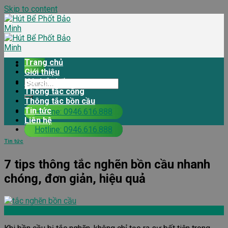
Skip to content
Trang chủ
Giới thiệu
Hút bể phốt
Thông tắc cống
Thông tắc bồn cầu
Tin tức
Hotline: 0946.616.888
Liên hệ
Hotline: 0946.616.888
Tin tức
7 tips thông tắc nghẽn bồn cầu nhanh
chóng, đơn giản, hiệu quả