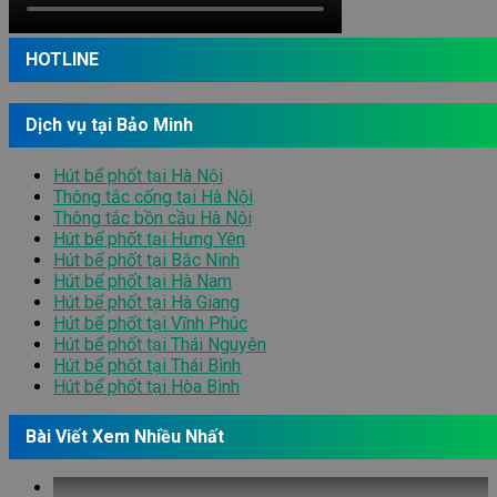
HOTLINE
Dịch vụ tại Bảo Minh
Hút bể phốt tại Hà Nội
Thông tắc cống tại Hà Nội
Thông tắc bồn cầu Hà Nội
Hút bể phốt tại Hưng Yên
Hút bể phốt tại Bắc Ninh
Hút bể phốt tại Hà Nam
Hút bể phốt tại Hà Giang
Hút bể phốt tại Vĩnh Phúc
Hút bể phốt tại Thái Nguyên
Hút bể phốt tại Thái Bình
Hút bể phốt tại Hòa Bình
Bài Viết Xem Nhiều Nhất