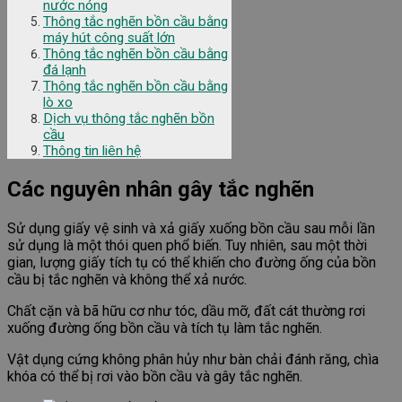
nước nóng
Thông tắc nghẽn bồn cầu bằng
máy hút công suất lớn
Thông tắc nghẽn bồn cầu bằng
đá lạnh
Thông tắc nghẽn bồn cầu bằng
lò xo
Dịch vụ thông tắc nghẽn bồn
cầu
Thông tin liên hệ
Các nguyên nhân gây tắc nghẽn
Sử dụng giấy vệ sinh và xả giấy xuống bồn cầu sau mỗi lần
sử dụng là một thói quen phổ biến. Tuy nhiên, sau một thời
gian, lượng giấy tích tụ có thể khiến cho đường ống của bồn
cầu bị tắc nghẽn và không thể xả nước.
Chất cặn và bã hữu cơ như tóc, dầu mỡ, đất cát thường rơi
xuống đường ống bồn cầu và tích tụ làm tắc nghẽn.
Vật dụng cứng không phân hủy như bàn chải đánh răng, chìa
khóa có thể bị rơi vào bồn cầu và gây tắc nghẽn.