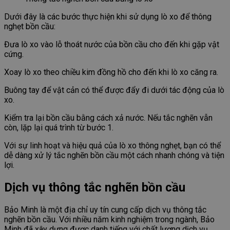
Dưới đây là các bước thực hiện khi sử dụng lò xo để thông
nghẹt bồn cầu:
Đưa lò xo vào lỗ thoát nước của bồn cầu cho đến khi gặp vật
cứng.
Xoay lò xo theo chiều kim đồng hồ cho đến khi lò xo căng ra.
Buông tay để vật cản có thể được đẩy đi dưới tác động của lò
xo.
Kiểm tra lại bồn cầu bằng cách xả nước. Nếu tắc nghẽn vẫn
còn, lặp lại quá trình từ bước 1.
Với sự linh hoạt và hiệu quả của lò xo thông nghẹt, bạn có thể
dễ dàng xử lý tắc nghẽn bồn cầu một cách nhanh chóng và tiện
lợi.
Dịch vụ thông tắc nghẽn bồn cầu
Bảo Minh là một địa chỉ uy tín cung cấp dịch vụ thông tắc
nghẽn bồn cầu. Với nhiều năm kinh nghiệm trong ngành, Bảo
Minh đã xây dựng được danh tiếng với chất lượng dịch vụ