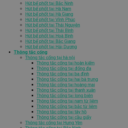
Hút bể phốt tại Bắc Ninh
Hút bể phốt tại Hà Nam
Hút bể phốt tại Hà Giang
Hút bể phốt tại Vĩnh Phúc
Hút bể phốt tại Thái Nguyên
Hút bể phốt tại Thái Bình
Hút bể phốt tại Hoà Bình
Hút bể phốt tại Bắc Giang
Hút bể phốt tại Hải Dương
Thông tắc cống
Thông tắc cống tại hà nội
Thông tắc cống tại hoàn kiếm
Thông tắc cống tại đống đa
Thông tắc cống tại ba đình
Thông tắc cống tại hai bà trưng
Thông tắc cống tại hoàng mai
Thông tắc cống tại thanh xuân
Thông tắc cống tại long biên
Thông tắc cống tại nam từ liêm
Thông tắc cống tại bắc từ liêm
Thông tắc cống tại tây hồ
Thông tắc cống tại cầu giấy
Thông tắc cống tại Hưng Yên