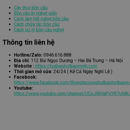
Cây thụt bồn cầu
Bồn cầu bị nghẹt giấy
Cách làm hết nghẹt bồn cầu
Cách chữa tắc bồn cầu
Cách xử lý bồn cầu nghẹt
Thông tin liên hệ
Hotline/Zalo:
0946.616.888
Địa chỉ:
112 Bùi Ngọc Dương – Hai Bà Trưng – Hà Nội
Website :
https://hutbephotbaominh.com
Thời gian mở cửa:
24/24 ( Kể Cả Ngày Nghỉ Lễ )
Facebook:
https://www.facebook.com/thongtacconghutbephotbaom
Youtube:
https://www.youtube.com/channel/UCoJWHaPxYR7uNA