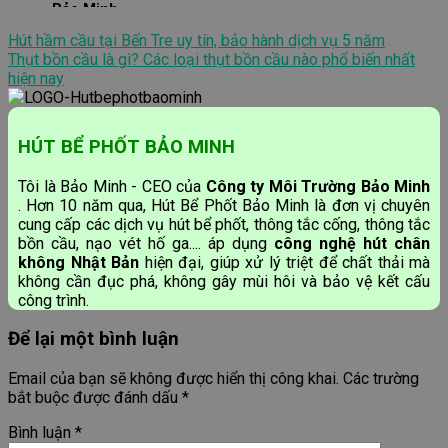
Bảo Minh
Hút hầm cầu tại Bến Tre uy tín, bảo hành dịch vụ 5 năm
Thụt bồn cầu là gì? Các loại thụt bồn cầu nào phổ biến nhất
hiện nay
HÚT BỂ PHỐT BẢO MINH
Tôi là Bảo Minh - CEO của
Công ty Môi Trường Bảo Minh
. Hơn 10 năm qua, Hút Bể Phốt Bảo Minh là đơn vị chuyên
cung cấp các dịch vụ hút bể phốt, thông tắc cống, thông tắc
bồn cầu, nạo vét hố ga.... áp dụng
công nghệ hút chân
không Nhật Bản
hiện đại, giúp xử lý triệt để chất thải mà
không cần đục phá, không gây mùi hôi và bảo vệ kết cấu
công trình.
Để lại một bình luận
Email của bạn sẽ không được hiển thị công khai.
Các trường
bắt buộc được đánh dấu
*
Bình luận
*