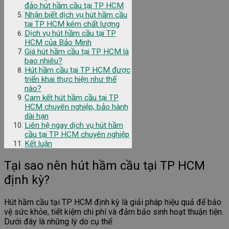
đảo hút hầm cầu tại TP HCM
Nhận biết dịch vụ hút hầm cầu
tại TP HCM kém chất lượng
Dịch vụ hút hầm cầu tại TP
HCM của Bảo Minh
Giá hút hầm cầu tại TP HCM là
bao nhiêu?
Hút hầm cầu tại TP HCM được
triển khai thực hiện như thế
nào?
Cam kết hút hầm cầu tại TP
HCM chuyên nghiệp, bảo hành
dài hạn
Liên hệ ngay dịch vụ hút hầm
cầu tại TP HCM chuyên nghiệp
Kết luận
Tại sao nên hút hầm cầu tại TP HCM
định kỳ?
Hút hầm cầu tại TP HCM định kỳ là giải pháp hiệu quả để bảo
vệ sức khỏe, tiết kiệm chi phí và đảm bảo sinh hoạt thuận tiện.
Dưới đây là những lý do cụ thể: