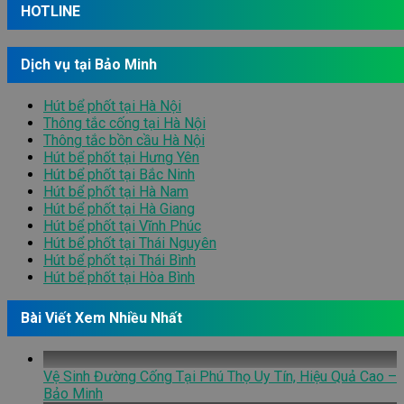
HOTLINE
Dịch vụ tại Bảo Minh
Hút bể phốt tại Hà Nội
Thông tắc cống tại Hà Nội
Thông tắc bồn cầu Hà Nội
Hút bể phốt tại Hưng Yên
Hút bể phốt tại Bắc Ninh
Hút bể phốt tại Hà Nam
Hút bể phốt tại Hà Giang
Hút bể phốt tại Vĩnh Phúc
Hút bể phốt tại Thái Nguyên
Hút bể phốt tại Thái Bình
Hút bể phốt tại Hòa Bình
Bài Viết Xem Nhiều Nhất
Vệ Sinh Đường Cống Tại Phú Thọ Uy Tín, Hiệu Quả Cao –
Bảo Minh