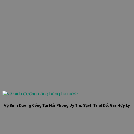
Vệ Sinh Đường Cống Tại Hải Phòng Uy Tín, Sạch Triệt Để, Giá Hợp Lý