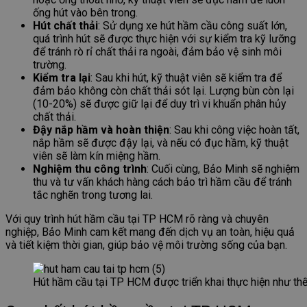
ống hút vào bên trong.
Hút chất thải
: Sử dụng xe hút hầm cầu công suất lớn,
quá trình hút sẽ được thực hiện với sự kiểm tra kỹ lưỡng
để tránh rò rỉ chất thải ra ngoài, đảm bảo vệ sinh môi
trường.
Kiểm tra lại
: Sau khi hút, kỹ thuật viên sẽ kiểm tra để
đảm bảo không còn chất thải sót lại. Lượng bùn còn lại
(10-20%) sẽ được giữ lại để duy trì vi khuẩn phân hủy
chất thải.
Đậy nắp hầm và hoàn thiện
: Sau khi công việc hoàn tất,
nắp hầm sẽ được đậy lại, và nếu có đục hầm, kỹ thuật
viên sẽ làm kín miệng hầm.
Nghiệm thu công trình
: Cuối cùng, Bảo Minh sẽ nghiệm
thu và tư vấn khách hàng cách bảo trì hầm cầu để tránh
tắc nghẽn trong tương lai.
Với quy trình hút hầm cầu tại TP HCM rõ ràng và chuyên
nghiệp, Bảo Minh cam kết mang đến dịch vụ an toàn, hiệu quả
và tiết kiệm thời gian, giúp bảo vệ môi trường sống của bạn.
Hút hầm cầu tại TP HCM được triển khai thực hiện như th