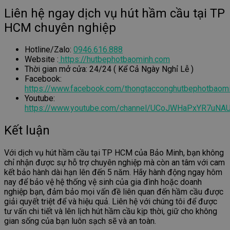
Liên hệ ngay dịch vụ hút hầm cầu tại TP
HCM chuyên nghiệp
Hotline/Zalo:
0946.616.888
Website :
https://hutbephotbaominh.com
Thời gian mở cửa: 24/24 ( Kể Cả Ngày Nghỉ Lễ )
Facebook:
https://www.facebook.com/thongtacconghutbephotbaom
Youtube:
https://www.youtube.com/channel/UCoJWHaPxYR7uNA
Kết luận
Với dịch vụ hút hầm cầu tại TP HCM của Bảo Minh, bạn không
chỉ nhận được sự hỗ trợ chuyên nghiệp mà còn an tâm với cam
kết bảo hành dài hạn lên đến 5 năm. Hãy hành động ngay hôm
nay để bảo vệ hệ thống vệ sinh của gia đình hoặc doanh
nghiệp bạn, đảm bảo mọi vấn đề liên quan đến hầm cầu được
giải quyết triệt để và hiệu quả. Liên hệ với chúng tôi để được
tư vấn chi tiết và lên lịch hút hầm cầu kịp thời, giữ cho không
gian sống của bạn luôn sạch sẽ và an toàn.