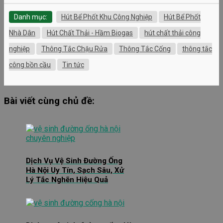
Danh mục:
Hút Bể Phốt Khu Công Nghiệp
Hút Bể Phốt
Nhà Dân
Hút Chất Thải - Hầm Biogas
hút chất thải công
nghiệp
Thông Tắc Chậu Rửa
Thông Tắc Cống
thông tắc
công bồn cầu
Tin tức
Bài viết cùng chủ đề:
Dịch Vụ Vệ Sinh Đường Ống
Hà Nội Uy Tín, Sạch Sâu, Xử
Lý Tắc Nghẽn Hiệu Quả