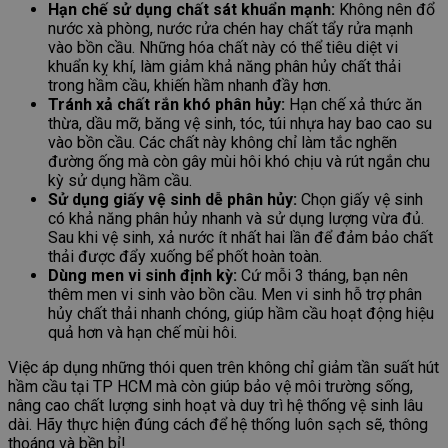
Hạn chế sử dụng chất sát khuẩn mạnh:
Không nên đổ
nước xà phòng, nước rửa chén hay chất tẩy rửa mạnh
vào bồn cầu. Những hóa chất này có thể tiêu diệt vi
khuẩn kỵ khí, làm giảm khả năng phân hủy chất thải
trong hầm cầu, khiến hầm nhanh đầy hơn.
Tránh xả chất rắn khó phân hủy:
Hạn chế xả thức ăn
thừa, dầu mỡ, băng vệ sinh, tóc, túi nhựa hay bao cao su
vào bồn cầu. Các chất này không chỉ làm tắc nghẽn
đường ống mà còn gây mùi hôi khó chịu và rút ngắn chu
kỳ sử dụng hầm cầu.
Sử dụng giấy vệ sinh dễ phân hủy:
Chọn giấy vệ sinh
có khả năng phân hủy nhanh và sử dụng lượng vừa đủ.
Sau khi vệ sinh, xả nước ít nhất hai lần để đảm bảo chất
thải được đẩy xuống bể phốt hoàn toàn.
Dùng men vi sinh định kỳ:
Cứ mỗi 3 tháng, bạn nên
thêm men vi sinh vào bồn cầu. Men vi sinh hỗ trợ phân
hủy chất thải nhanh chóng, giúp hầm cầu hoạt động hiệu
quả hơn và hạn chế mùi hôi.
Việc áp dụng những thói quen trên không chỉ giảm tần suất hút
hầm cầu tại TP HCM mà còn giúp bảo vệ môi trường sống,
nâng cao chất lượng sinh hoạt và duy trì hệ thống vệ sinh lâu
dài. Hãy thực hiện đúng cách để hệ thống luôn sạch sẽ, thông
thoáng và bền bỉ!