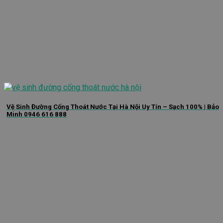
Vệ Sinh Đường Cống Thoát Nước Tại Hà Nội Uy Tín – Sạch 100% | Bảo
Minh 0946 616 888