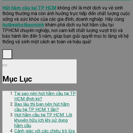
Hút hầm cầu tại TP HCM
không chỉ là một dịch vụ vệ sinh
thông thường mà còn ảnh hưởng trực tiếp đến chất lượng cuộc
sống và sức khỏe của các gia đình, doanh nghiệp. Hãy cùng
hutbephotbaominh
khám phá dịch vụ hút hầm cầu tại
TPHCM chuyên nghiệp, nơi cam kết chất lượng vượt trội và
bảo hành lên đến 5 năm, giúp bạn giải quyết mọi lo lắng về hệ
thống vệ sinh một cách an toàn và hiệu quả!
Mục Lục
Tại sao nên hút hầm cầu tại TP
HCM định kỳ?
Bao lâu thì bạn nên hút hầm
cầu tại TP HCM 1 lần?
Hút hầm cầu tại TP HCM: Lời
khuyên hữu ích khi sử dụng
hầm cầu
Cảnh giác với các chiêu trò lừa