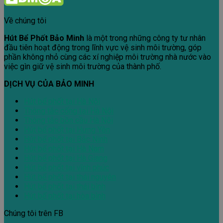
Về chúng tôi
Hút Bể Phốt Bảo Minh
là một trong những công ty tư nhân
đầu tiên hoạt động trong lĩnh vực vệ sinh môi trường, góp
phần không nhỏ cùng các xí nghiệp môi trường nhà nước vào
việc gìn giữ vệ sinh môi trường của thành phố.
DỊCH VỤ CỦA BẢO MINH
Hút bể phốt tại Hà Nội
Thông tắc cống tại Hà Nội
Thông tắc bồn cầu Hà Nội
Hút bể phốt tại Hưng Yên
Hút bể phốt tại Bắc Ninh
Hút bể phốt tại Hà Nam
Hút bể phốt tại Hà Giang
Hút bể phốt tại vĩnh phúc
Hút bể phốt tại thái nguyên
Hút bể phốt tại thái bình
Hút bể phốt tại hòa bình
Chúng tôi trên FB