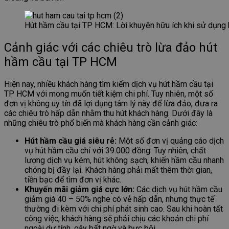
Hút hầm cầu tại TP HCM: Lời khuyên hữu ích khi sử dụng
Cảnh giác với các chiêu trò lừa đảo hút
hầm cầu tại TP HCM
Hiện nay, nhiều khách hàng tìm kiếm dịch vụ hút hầm cầu tại
TP HCM với mong muốn tiết kiệm chi phí. Tuy nhiên, một số
đơn vị không uy tín đã lợi dụng tâm lý này để lừa đảo, đưa ra
các chiêu trò hấp dẫn nhằm thu hút khách hàng. Dưới đây là
những chiêu trò phổ biến mà khách hàng cần cảnh giác:
Hút hầm cầu giá siêu rẻ:
Một số đơn vị quảng cáo dịch
vụ hút hầm cầu chỉ với 39.000 đồng. Tuy nhiên, chất
lượng dịch vụ kém, hút không sạch, khiến hầm cầu nhanh
chóng bị đầy lại. Khách hàng phải mất thêm thời gian,
tiền bạc để tìm đơn vị khác.
Khuyến mãi giảm giá cực lớn:
Các dịch vụ hút hầm cầu
giảm giá 40 – 50% nghe có vẻ hấp dẫn, nhưng thực tế
thường đi kèm với chi phí phát sinh cao. Sau khi hoàn tất
công việc, khách hàng sẽ phải chịu các khoản chi phí
ngoài dự tính, gây bất ngờ và bực bội.