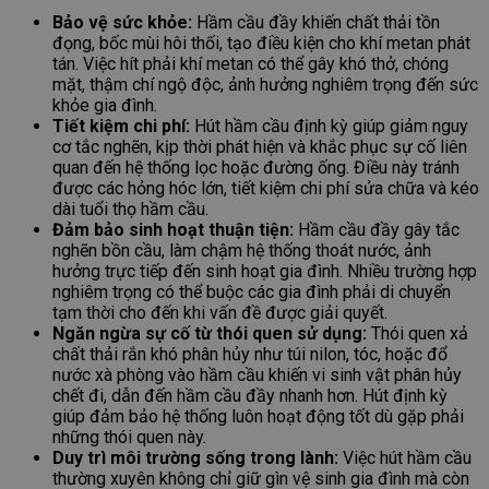
Bảo vệ sức khỏe:
Hầm cầu đầy khiến chất thải tồn
đọng, bốc mùi hôi thối, tạo điều kiện cho khí metan phát
tán. Việc hít phải khí metan có thể gây khó thở, chóng
mặt, thậm chí ngộ độc, ảnh hưởng nghiêm trọng đến sức
khỏe gia đình.
Tiết kiệm chi phí:
Hút hầm cầu định kỳ giúp giảm nguy
cơ tắc nghẽn, kịp thời phát hiện và khắc phục sự cố liên
quan đến hệ thống lọc hoặc đường ống. Điều này tránh
được các hỏng hóc lớn, tiết kiệm chi phí sửa chữa và kéo
dài tuổi thọ hầm cầu.
Đảm bảo sinh hoạt thuận tiện:
Hầm cầu đầy gây tắc
nghẽn bồn cầu, làm chậm hệ thống thoát nước, ảnh
hưởng trực tiếp đến sinh hoạt gia đình. Nhiều trường hợp
nghiêm trọng có thể buộc các gia đình phải di chuyển
tạm thời cho đến khi vấn đề được giải quyết.
Ngăn ngừa sự cố từ thói quen sử dụng:
Thói quen xả
chất thải rắn khó phân hủy như túi nilon, tóc, hoặc đổ
nước xà phòng vào hầm cầu khiến vi sinh vật phân hủy
chết đi, dẫn đến hầm cầu đầy nhanh hơn. Hút định kỳ
giúp đảm bảo hệ thống luôn hoạt động tốt dù gặp phải
những thói quen này.
Duy trì môi trường sống trong lành:
Việc hút hầm cầu
thường xuyên không chỉ giữ gìn vệ sinh gia đình mà còn