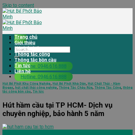
Skip to content
Trang chủ
Giới thiệu
Hút bể phốt
Thông tắc cống
Thông tắc bồn cầu
Tin tức
Hotline: 0946.616.888
Liên hệ
Hotline: 0946.616.888
Hút Bể Phốt Khu Công Nghiệp
,
Hút Bể Phốt Nhà Dân
,
Hút Chất Thải - Hầm
Biogas
,
hút chất thải công nghiệp
,
Thông Tắc Chậu Rửa
,
Thông Tắc Cống
,
thông
tắc công bồn cầu
,
Tin tức
Hút hầm cầu tại TP HCM- Dịch vụ
chuyên nghiệp, bảo hành 5 năm