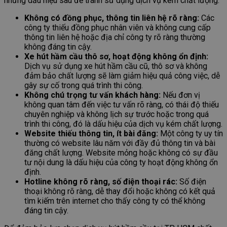
những dấu hiệu sau để tránh sử dụng dịch vụ kém chất lượng:
Không có đồng phục, thông tin liên hệ rõ ràng:
Các
công ty thiếu đồng phục nhân viên và không cung cấp
thông tin liên hệ hoặc địa chỉ công ty rõ ràng thường
không đáng tin cậy.
Xe hút hầm cầu thô sơ, hoạt động không ổn định:
Dịch vụ sử dụng xe hút hầm cầu cũ, thô sơ và không
đảm bảo chất lượng sẽ làm giảm hiệu quả công việc, dễ
gây sự cố trong quá trình thi công.
Không chú trọng tư vấn khách hàng:
Nếu đơn vị
không quan tâm đến việc tư vấn rõ ràng, có thái độ thiếu
chuyên nghiệp và không lịch sự trước hoặc trong quá
trình thi công, đó là dấu hiệu của dịch vụ kém chất lượng.
Website thiếu thông tin, ít bài đăng:
Một công ty uy tín
thường có website lâu năm với đầy đủ thông tin và bài
đăng chất lượng. Website mỏng hoặc không có sự đầu
tư nội dung là dấu hiệu của công ty hoạt động không ổn
định.
Hotline không rõ ràng, số điện thoại rác:
Số điện
thoại không rõ ràng, dễ thay đổi hoặc không có kết quả
tìm kiếm trên internet cho thấy công ty có thể không
đáng tin cậy.