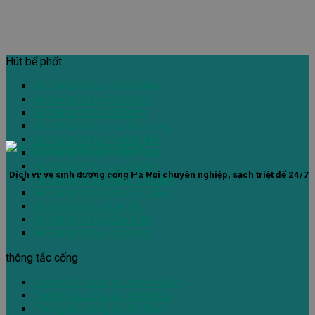
Hút bể phốt
Hút bể phốt tại Hoàn Kiếm
Hút bể phốt tại Đống Đa
Hút bể phốt tại Ba Đình
Hút bể phốt tại Hai Bà Trưng
Hút bể phốt tại Hoàng Mai
Hút bể phốt tại Thanh Xuân
Hút bể phốt tại Long Biên
Dịch vụ vệ sinh đường cống Hà Nội chuyên nghiệp, sạch triệt để 24/7
Hút bể phốt tại Nam Từ Liêm
Hút bể phốt tại Bắc Từ Liêm
Hút bể phốt tại Tây Hồ
Hút bể phốt tại Cầu Giấy
Hút bể phốt tại Hà Đông
thông tắc cống
Thông tắc cống tại Hoàn Kiếm
Thông tắc cống tại Đống Đa
Thông tắc cống tại Ba Đình