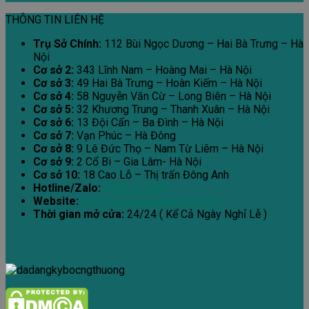
THÔNG TIN LIÊN HỆ
Trụ Sở Chính:
112 Bùi Ngọc Dương – Hai Bà Trưng – Hà
Nội
Cơ sở 2:
343 Lĩnh Nam – Hoàng Mai – Hà Nội
Cơ sở 3:
49 Hai Bà Trưng – Hoàn Kiếm – Hà Nội
Cơ sở 4:
58 Nguyễn Văn Cừ – Long Biên – Hà Nội
Cơ sở 5:
32 Khương Trung – Thanh Xuân – Hà Nội
Cơ sở 6:
13 Đội Cấn – Ba Đình – Hà Nội
Cơ sở 7:
Vạn Phúc – Hà Đông
Cơ sở 8:
9 Lê Đức Thọ – Nam Từ Liêm – Hà Nội
Cơ sở 9:
2 Cổ Bi – Gia Lâm- Hà Nội
Cơ sở 10:
18 Cao Lỗ – Thị trấn Đông Anh
Hotline/Zalo:
0946.616.888
Website:
www.hutbephotbaominh.com
Thời gian mở cửa:
24/24 ( Kể Cả Ngày Nghỉ Lễ )