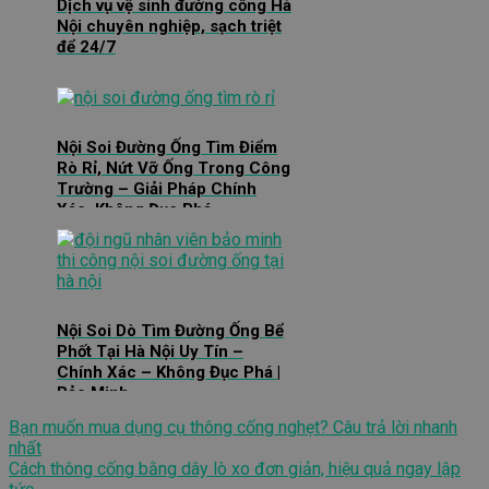
Dịch vụ vệ sinh đường cống Hà
Nội chuyên nghiệp, sạch triệt
để 24/7
Nội Soi Đường Ống Tìm Điểm
Rò Rỉ, Nứt Vỡ Ống Trong Công
Trường – Giải Pháp Chính
Xác, Không Đục Phá
Nội Soi Dò Tìm Đường Ống Bể
Phốt Tại Hà Nội Uy Tín –
Chính Xác – Không Đục Phá |
Bảo Minh
Bạn muốn mua dụng cụ thông cống nghẹt? Câu trả lời nhanh
nhất
Cách thông cống bằng dây lò xo đơn giản, hiệu quả ngay lập