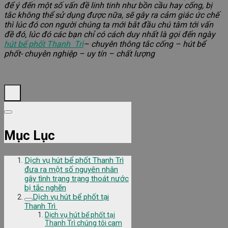
để ý đến một số vấn đề linh tinh như bồn cầu hay cống, bị
tắc không thể sử dụng được nữa, sẽ gây ra cảm giác ức chế
thì lúc đó con người chúng ta mới bắt đầu chú tâm tới vấn
đề đó, lúc đó các bạn chỉ có cách duy nhất là gọi đến ngày
hút bể phốt Thanh Trì
– chuyên thông tắc cống – hút bể
phốt- chuyên nghiệp – uy tín – chất lượng
Mục Lục
Dịch vụ hút bể phốt Thanh Trì
đưa ra một số nguyên nhân
gây tình trạng trạng thoát nước
bị tắc nghẽn
Dịch vụ hút bể phốt tại
Thanh Trì
Dịch vụ hút bể phốt tại
Thanh Trì chúng tôi cam