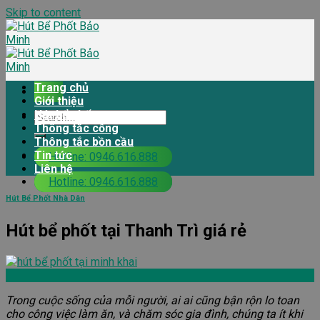
Skip to content
Trang chủ
Giới thiệu
Hút bể phốt
Thông tắc cống
Thông tắc bồn cầu
Tin tức
Hotline: 0946.616.888
Liên hệ
Hotline: 0946.616.888
Hút Bể Phốt Nhà Dân
Hút bể phốt tại Thanh Trì giá rẻ
Trong cuộc sống của mỗi người, ai ai cũng bận rộn lo toan
cho công việc làm ăn, và chăm sóc gia đình, chúng ta ít khi