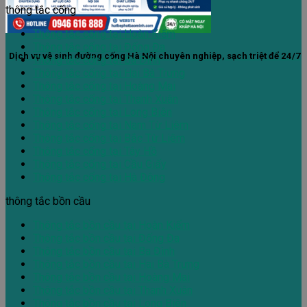
thông tắc cống
Thông tắc cống tại Hoàn Kiếm
Thông tắc cống tại Đống Đa
Dịch vụ vệ sinh đường cống Hà Nội chuyên nghiệp, sạch triệt để 24/7
Thông tắc cống tại Ba Đình
Thông tắc cống tại Hai Bà Trưng
Thông tắc cống tại Hoàng Mai
Thông tắc cống tại Thanh Xuân
Thông tắc cống tại Long Biên
Thông tắc cống tại Nam Từ Liêm
Thông tắc cống tại Bắc Từ Liêm
Thông tắc cống tại Tây Hồ
Thông tắc cống tại Cầu Giấy
Thông tắc cống tại Hà Đông
thông tắc bồn cầu
Thông tắc bồn cầu tại Hoàn Kiếm
Thông tắc bồn cầu tại Đống Đa
Thông tắc bồn cầu tại Ba Đình
Thông tắc bồn cầu tại Hai Bà Trưng
Thông tắc bồn cầu tại Hoàng Mai
Thông tắc bồn cầu tại Thanh Xuân
Thông tắc bồn cầu tại Long Biên