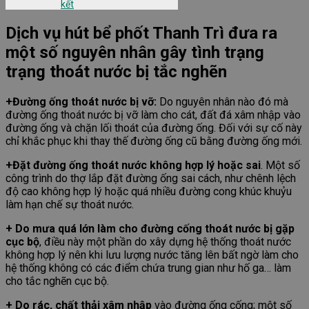
kết
Dịch vụ hút bể phốt Thanh Trì đưa ra
một số nguyên nhân gây tình trạng
trạng thoát nước bị tắc nghẽn
+Đường ống thoát nước bị vỡ:
Do nguyên nhân nào đó mà
đường ống thoát nước bị vỡ làm cho cát, đất đá xâm nhập vào
đường ống và chặn lối thoát của đường ống. Đối với sự cố này
chỉ khắc phục khi thay thế đường ống cũ bằng đường ống mới.
+Đặt đường ống thoát nước không hợp lý hoặc sai
. Một số
công trình do thợ lắp đặt đường ống sai cách, như chênh lệch
độ cao không hợp lý hoặc quá nhiều đường cong khúc khuỷu
làm hạn chế sự thoát nước.
+ Do mưa quá lớn làm cho đường cống thoát nước bị gặp
cục bộ
, điều này một phần do xây dựng hệ thống thoát nước
không hợp lý nên khi lưu lượng nước tăng lên bất ngờ làm cho
hệ thống không có các điểm chứa trung gian như hố ga… làm
cho tắc nghẽn cục bộ.
+ Do rác, chất thải xâm nhập
vào đường ống cống; một số