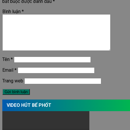
bắt buộc được đánh dấu
*
Bình luận
*
Tên
*
Email
*
Trang web
VIDEO HÚT BỂ PHỐT