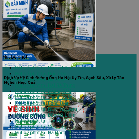
Hút bể phốt
Hút bể phốt tại Hoàn Kiếm
Hút bể phốt tại Đống Đa
Dịch Vụ Vệ Sinh Đường Ống Hà Nội Uy Tín, Sạch Sâu, Xử Lý Tắc
Hút bể phốt tại Ba Đình
Nghẽn Hiệu Quả
Hút bể phốt tại Hai Bà Trưng
Hút bể phốt tại Hoàng Mai
Hút bể phốt tại Thanh Xuân
Hút bể phốt tại Long Biên
Hút bể phốt tại Nam Từ Liêm
Hút bể phốt tại Bắc Từ Liêm
Hút bể phốt tại Tây Hồ
Hút bể phốt tại Cầu Giấy
Hút bể phốt tại Hà Đông