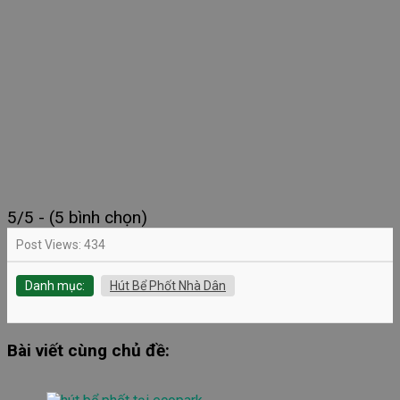
5/5 - (5 bình chọn)
Post Views:
434
Danh mục:
Hút Bể Phốt Nhà Dân
Bài viết cùng chủ đề: