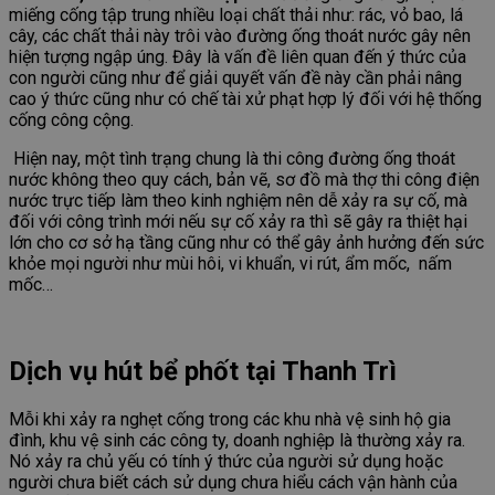
miếng cống tập trung nhiều loại chất thải như: rác, vỏ bao, lá
cây, các chất thải này trôi vào đường ống thoát nước gây nên
hiện tượng ngập úng. Đây là vấn đề liên quan đến ý thức của
con người cũng như để giải quyết vấn đề này cần phải nâng
cao ý thức cũng như có chế tài xử phạt hợp lý đối với hệ thống
cống công cộng.
Hiện nay, một tình trạng chung là thi công đường ống thoát
nước không theo quy cách, bản vẽ, sơ đồ mà thợ thi công điện
nước trực tiếp làm theo kinh nghiệm nên dễ xảy ra sự cố, mà
đối với công trình mới nếu sự cố xảy ra thì sẽ gây ra thiệt hại
lớn cho cơ sở hạ tầng cũng như có thể gây ảnh hưởng đến sức
khỏe mọi người như mùi hôi, vi khuẩn, vi rút, ẩm mốc, nấm
mốc…
Dịch vụ hút bể phốt tại Thanh Trì
Mỗi khi xảy ra nghẹt cống trong các khu nhà vệ sinh hộ gia
đình, khu vệ sinh các công ty, doanh nghiệp là thường xảy ra.
Nó xảy ra chủ yếu có tính ý thức của người sử dụng hoặc
người chưa biết cách sử dụng chưa hiểu cách vận hành của