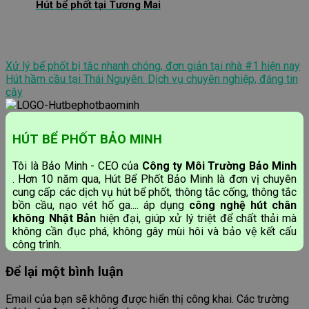
Hút bể phốt tại Tương Mai
Xử lý bể phốt bị tắc nhanh chóng, đơn giản tại nhà #1 hiện nay
Hút hầm cầu tại Thái Nguyên: Dịch vụ chuyên nghiệp, đáng tin
cậy
HÚT BỂ PHỐT BẢO MINH
Tôi là Bảo Minh - CEO của
Công ty Môi Trường Bảo Minh
. Hơn 10 năm qua, Hút Bể Phốt Bảo Minh là đơn vị chuyên
cung cấp các dịch vụ hút bể phốt, thông tắc cống, thông tắc
bồn cầu, nạo vét hố ga.... áp dụng
công nghệ hút chân
không Nhật Bản
hiện đại, giúp xử lý triệt để chất thải mà
không cần đục phá, không gây mùi hôi và bảo vệ kết cấu
công trình.
Để lại một bình luận
Email của bạn sẽ không được hiển thị công khai.
Các trường