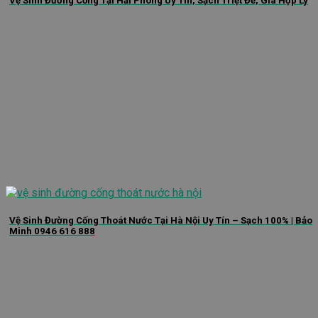
Vệ Sinh Đường Cống Tại Hải Phòng Uy Tín, Sạch Triệt Để, Giá Hợp Lý
Vệ Sinh Đường Cống Thoát Nước Tại Hà Nội Uy Tín – Sạch 100% | Bảo
Minh 0946 616 888