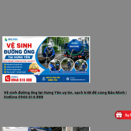
Vệ sinh đường ống tại Hưng Yên uy tín, sạch triệt để cùng Bảo Minh |
Hotline 0946 616 888
Sự 