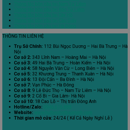
Thông tắc bồn cầu tại Nam Từ Liêm
Thông tắc bồn cầu tại Bắc Từ Liêm
Thông tắc bồn cầu tại Tây Hồ
Thông tắc bồn cầu tại Cầu Giấy
Thông tắc bồn cầu tại Hà Đông
THÔNG TIN LIÊN HỆ
Trụ Sở Chính:
112 Bùi Ngọc Dương – Hai Bà Trưng – Hà
Nội
Cơ sở 2:
343 Lĩnh Nam – Hoàng Mai – Hà Nội
Cơ sở 3:
49 Hai Bà Trưng – Hoàn Kiếm – Hà Nội
Cơ sở 4:
58 Nguyễn Văn Cừ – Long Biên – Hà Nội
Cơ sở 5:
32 Khương Trung – Thanh Xuân – Hà Nội
Cơ sở 6:
13 Đội Cấn – Ba Đình – Hà Nội
Cơ sở 7:
Vạn Phúc – Hà Đông
Cơ sở 8:
9 Lê Đức Thọ – Nam Từ Liêm – Hà Nội
Cơ sở 9:
2 Cổ Bi – Gia Lâm- Hà Nội
Cơ sở 10:
18 Cao Lỗ – Thị trấn Đông Anh
Hotline/Zalo:
0946.616.888
Website:
www.hutbephotbaominh.com
Thời gian mở cửa:
24/24 ( Kể Cả Ngày Nghỉ Lễ )