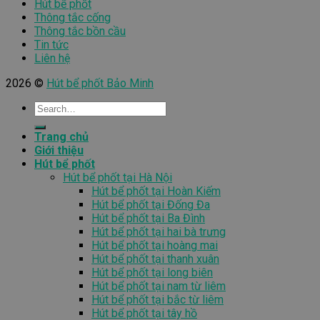
Hút bể phốt
Thông tắc cống
Thông tắc bồn cầu
Tin tức
Liên hệ
2026 ©
Hút bể phốt Bảo Minh
Trang chủ
Giới thiệu
Hút bể phốt
Hút bể phốt tại Hà Nội
Hút bể phốt tại Hoàn Kiếm
Hút bể phốt tại Đống Đa
Hút bể phốt tại Ba Đình
Hút bể phốt tại hai bà trưng
Hút bể phốt tại hoàng mai
Hút bể phốt tại thanh xuân
Hút bể phốt tại long biên
Hút bể phốt tại nam từ liêm
Hút bể phốt tại bắc từ liêm
Hút bể phốt tại tây hồ