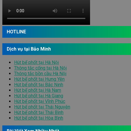
HOTLINE
Dịch vụ tại Bảo Minh
Hút bể phốt tại Hà Nội
Thông tắc cống tại Hà Nội
Thông tắc bồn cầu Hà Nội
Hút bể phốt tại Hưng Yên
Hút bể phốt tại Bắc Ninh
Hút bể phốt tại Hà Nam
Hút bể phốt tại Hà Giang
Hút bể phốt tại Vĩnh Phúc
Hút bể phốt tại Thái Nguyên
Hút bể phốt tại Thái Bình
Hút bể phốt tại Hòa Bình