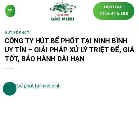
Skip
HOTLINE:
to
0946.616.888
content
HÚT BỂ PHỐT
CÔNG TY HÚT BỂ PHỐT TẠI NINH BÌNH
UY TÍN – GIẢI PHÁP XỬ LÝ TRIỆT ĐỂ, GIÁ
TỐT, BẢO HÀNH DÀI HẠN