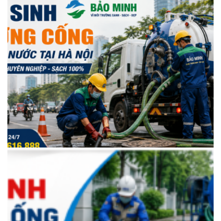
Vệ Sinh Đường Cống Tại Hải Phòng Uy Tín, Sạch Triệt Để, Giá Hợp Lý
Vệ Sinh Đường Cống Thoát Nước Tại Hà Nội Uy Tín – Sạch 100% | Bảo
Minh 0946 616 888