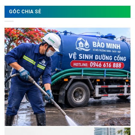
Nước
Tại
GÓC CHIA SẺ
Hà
Nội
Uy
Tín
–
Sạch
100%
|
Bảo
Minh
0946
616
888