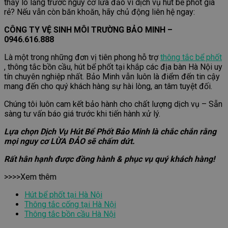
thấy lo lắng trước nguy cơ lừa đảo vì dịch vụ hút bể phốt giá
rẻ? Nếu vẫn còn băn khoăn, hãy chủ động liên hệ ngay:
CÔNG TY VỆ SINH MÔI TRƯỜNG BẢO MINH –
0946.616.888
Là một trong những đơn vị tiên phong hỗ trợ
thông tắc bể phốt
, thông tắc bồn cầu, hút bể phốt tại khắp các địa bàn Hà Nội uy
tín chuyên nghiệp nhất. Bảo Minh vẫn luôn là điểm đến tin cậy
mang đến cho quý khách hàng sự hài lòng, an tâm tuyệt đối.
Chúng tôi luôn cam kết bảo hành cho chất lượng dịch vụ – Sẵn
sàng tư vấn báo giá trước khi tiến hành xử lý.
Lựa chọn Dịch Vụ Hút Bể Phốt Bảo Minh là chắc chắn rằng
mọi nguy cơ LỪA ĐẢO sẽ chấm dứt.
Rất hân hạnh được đồng hành & phục vụ quý khách hàng!
>>>>Xem thêm
Hút bể phốt tại Hà Nội
Thông tắc cống tại Hà Nội
Thông tắc bồn cầu Hà Nội