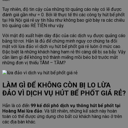
Tuy nhiên, độ tin cậy của những tờ quảng cáo này có lẽ được
đánh giá gần như = 0. Bởi lẽ thực tế thì các công ty hút bể phốt
tại Hà Nội giá rẻ uy tín hầu như không bao giờ bày ra các chiêu
trò quảng cáo RẺ TIỀN như vậy.
Với mật độ xuất hiện dày đặc của các dịch vụ được quảng cáo
bằng tờ rơi. Hẳn là đủ để chứng minh nguy cơ chúng ta đối
mặt với lừa đảo vì dịch vụ hút bể phốt giá rẻ luôn ở mức cao.
Đặc biệt là những khách hàng ham rẻ thì càng dễ bị sa bẫy. Vậy
cần làm gì để không trở thành miếng mồi béo bở trước mắt
những đơn vị thiếu TÂM – TẦM?
LÀM GÌ ĐỂ KHÔNG CÒN BỊ LO LỪA
ĐẢO VÌ DỊCH VỤ HÚT BỂ PHỐT GIÁ RẺ?
Hẳn là có đến
99 kế đối phó dịch vụ thông hút bể phốt tại
Hoàng Mai lừa đảo
. Và tất nhiên, những kế sách này hoàn
toàn có thể được ứng dụng cho bất cứ khách hàng nào ở trên
các địa bàn khác.