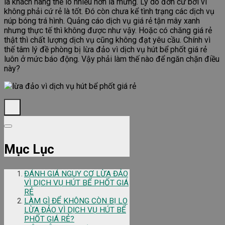
là khách hàng thể lo nhiều hơn là mừng. Lý do đơn cử bởi vì
không phải cứ rẻ là tốt. Đó còn chưa kể tình trạng các dịch vụ
núp bóng trá hình. Quảng cáo dịch vụ giá rẻ tận mây xanh
nhưng thực tế thì không được như vậy. Hoặc có chăng giá rẻ
thật thì chất lượng dịch vụ cũng không đạt yêu cầu. Chính vì
thế tâm lý đề phòng bị lừa đảo vì dịch vụ hút bể phốt giá rẻ
luôn ở mức báo động. Vậy phải làm thế nào để ngăn chặn điều
này?
Mục Lục
ĐÁNH GIÁ NGUY CƠ LỪA ĐẢO
VÌ DỊCH VỤ HÚT BỂ PHỐT GIÁ
RẺ
LÀM GÌ ĐỂ KHÔNG CÒN BỊ LO
LỪA ĐẢO VÌ DỊCH VỤ HÚT BỂ
PHỐT GIÁ RẺ?