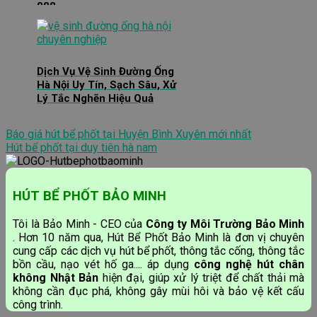
888
Dịch Vụ Vệ Sinh Đường Ống
Hà Nội Uy Tín, Sạch Sâu, Xử
Lý Tắc Nghẽn Hiệu Quả
Báo giá hút bể phốt tại Huyện Bình Xuyên mới nhất
Hút bể phốt tại duy tiên hà nam
HÚT BỂ PHỐT BẢO MINH
Tôi là Bảo Minh - CEO của
Công ty Môi Trường Bảo Minh
. Hơn 10 năm qua, Hút Bể Phốt Bảo Minh là đơn vị chuyên
cung cấp các dịch vụ hút bể phốt, thông tắc cống, thông tắc
bồn cầu, nạo vét hố ga.... áp dụng
công nghệ hút chân
không Nhật Bản
hiện đại, giúp xử lý triệt để chất thải mà
không cần đục phá, không gây mùi hôi và bảo vệ kết cấu
công trình.