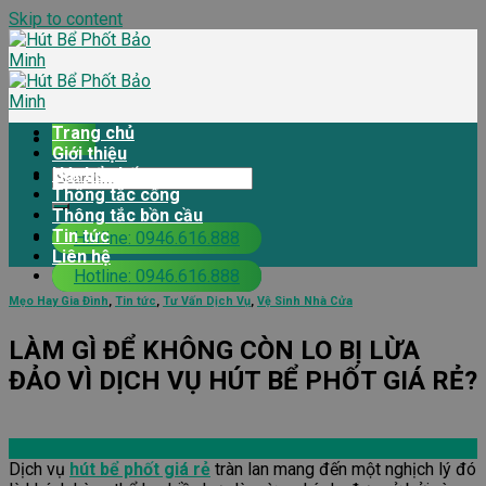
Skip to content
Trang chủ
Giới thiệu
Hút bể phốt
Thông tắc cống
Thông tắc bồn cầu
Tin tức
Hotline: 0946.616.888
Liên hệ
Hotline: 0946.616.888
Mẹo Hay Gia Đình
,
Tin tức
,
Tư Vấn Dịch Vụ
,
Vệ Sinh Nhà Cửa
LÀM GÌ ĐỂ KHÔNG CÒN LO BỊ LỪA
ĐẢO VÌ DỊCH VỤ HÚT BỂ PHỐT GIÁ RẺ?
Dịch vụ
hút bể phốt giá rẻ
tràn lan mang đến một nghịch lý đó