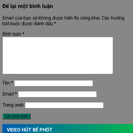
Để lại một bình luận
Email của bạn sẽ không được hiển thị công khai.
Các trường
bắt buộc được đánh dấu
*
Bình luận
*
Tên
*
Email
*
Trang web
VIDEO HÚT BỂ PHỐT