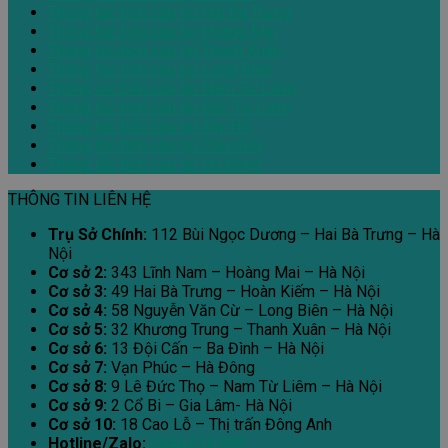
Thông tắc bồn cầu tại Hai Bà Trưng
Thông tắc bồn cầu tại Hoàng Mai
Thông tắc bồn cầu tại Thanh Xuân
Thông tắc bồn cầu tại Long Biên
Thông tắc bồn cầu tại Nam Từ Liêm
Thông tắc bồn cầu tại Bắc Từ Liêm
Thông tắc bồn cầu tại Tây Hồ
Thông tắc bồn cầu tại Cầu Giấy
Thông tắc bồn cầu tại Hà Đông
THÔNG TIN LIÊN HỆ
Trụ Sở Chính:
112 Bùi Ngọc Dương – Hai Bà Trưng – Hà
Nội
Cơ sở 2:
343 Lĩnh Nam – Hoàng Mai – Hà Nội
Cơ sở 3:
49 Hai Bà Trưng – Hoàn Kiếm – Hà Nội
Cơ sở 4:
58 Nguyễn Văn Cừ – Long Biên – Hà Nội
Cơ sở 5:
32 Khương Trung – Thanh Xuân – Hà Nội
Cơ sở 6:
13 Đội Cấn – Ba Đình – Hà Nội
Cơ sở 7:
Vạn Phúc – Hà Đông
Cơ sở 8:
9 Lê Đức Thọ – Nam Từ Liêm – Hà Nội
Cơ sở 9:
2 Cổ Bi – Gia Lâm- Hà Nội
Cơ sở 10:
18 Cao Lỗ – Thị trấn Đông Anh
Hotline/Zalo:
0946.616.888