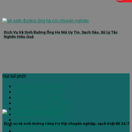
Dịch Vụ Vệ Sinh Đường Ống Hà Nội Uy Tín, Sạch Sâu, Xử Lý Tắc
Nghẽn Hiệu Quả
Hút bể phốt
Hút bể phốt tại Hoàn Kiếm
Hút bể phốt tại Đống Đa
Hút bể phốt tại Ba Đình
Hút bể phốt tại Hai Bà Trưng
Hút bể phốt tại Hoàng Mai
Hút bể phốt tại Thanh Xuân
Hút bể phốt tại Long Biên
Dịch vụ vệ sinh đường cống Hà Nội chuyên nghiệp, sạch triệt để 24/7
Hút bể phốt tại Nam Từ Liêm
Hút bể phốt tại Bắc Từ Liêm