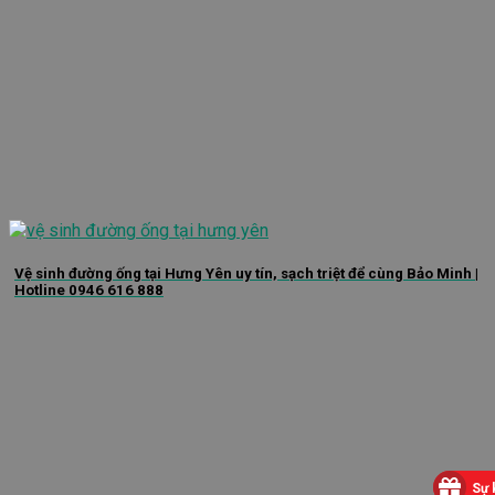
Vệ sinh đường ống tại Hưng Yên uy tín, sạch triệt để cùng Bảo Minh |
Hotline 0946 616 888
Sự 