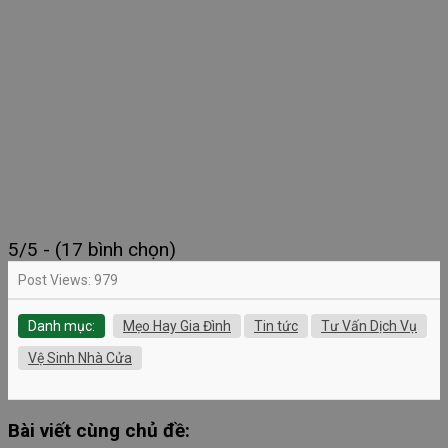
5/5 - (17 bình chọn)
Post Views:
979
Danh mục:
Mẹo Hay Gia Đình
Tin tức
Tư Vấn Dịch Vụ
Vệ Sinh Nhà Cửa
Bài viết cùng chủ đề: