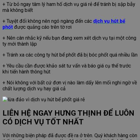
+ Từ bỏ ngay tâm lý ham hố dịch vụ giá rẻ để tránh bị sập bẫy
mà không biết
+ Tuyệt đối không nên ngó ngàng đến các
dịch vụ hút bể
phốt
được quảng cáo trên tờ rơi
+ Nên cân nhắc kỹ nếu bạn đang xem xét dịch vụ tại một công
ty mới thành lập
+ Tránh xa các công ty hút bể phốt đã bị bóc phốt quá nhiều lần
+ Yêu cầu cần được khảo sát tư vấn và báo giá cụ thể trước
khi tiến hành thông hút
+ Nói không với bất cứ đơn vị nào làm dấy lên mối nghi ngờ về
chất lượng dịch vụ hay giá cả
LIÊN HỆ NGAY HƯNG THỊNH ĐỂ LUÔN
CÓ DỊCH VỤ TỐT NHẤT
Với những biện pháp đã được đề ra ở trên. Quý khách hàng còn