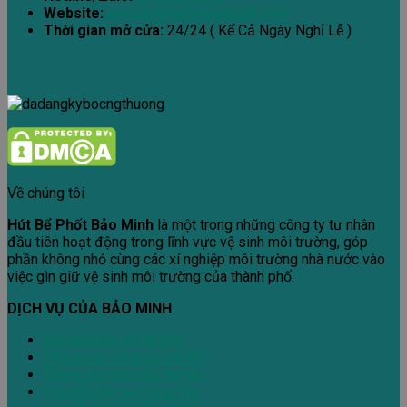
Website:
www.hutbephotbaominh.com
Thời gian mở cửa:
24/24 ( Kể Cả Ngày Nghỉ Lễ )
Về chúng tôi
Hút Bể Phốt Bảo Minh
là một trong những công ty tư nhân
đầu tiên hoạt động trong lĩnh vực vệ sinh môi trường, góp
phần không nhỏ cùng các xí nghiệp môi trường nhà nước vào
việc gìn giữ vệ sinh môi trường của thành phố.
DỊCH VỤ CỦA BẢO MINH
Hút bể phốt tại Hà Nội
Thông tắc cống tại Hà Nội
Thông tắc bồn cầu Hà Nội
Hút bể phốt tại Hưng Yên