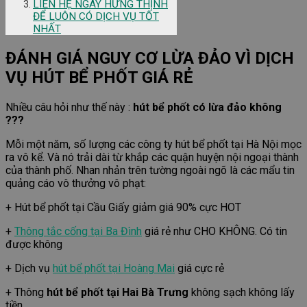
LIÊN HỆ NGAY HƯNG THỊNH
ĐỂ LUÔN CÓ DỊCH VỤ TỐT
NHẤT
ĐÁNH GIÁ NGUY CƠ LỪA ĐẢO VÌ DỊCH
VỤ HÚT BỂ PHỐT GIÁ RẺ
Nhiều câu hỏi như thế này :
hút bể phốt có lừa đảo không
???
Mỗi một năm, số lượng các công ty hút bể phốt tại Hà Nội mọc
ra vô kể. Và nó trải dài từ khắp các quận huyện nội ngoại thành
của thành phố. Nhan nhản trên tường ngoài ngõ là các mẩu tin
quảng cáo vô thưởng vô phạt:
+ Hút bể phốt tại Cầu Giấy giảm giá 90% cực HOT
+
Thông tắc cống tại Ba Đình
giá rẻ như CHO KHÔNG. Có tin
được không
+ Dịch vụ
hút bể phốt tại Hoàng Mai
giá cực rẻ
+ Thông
hút bể phốt tại Hai Bà Trưng
không sạch không lấy
tiền