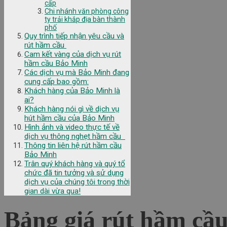
cấp
Chi nhánh văn phòng công
ty trải khắp địa bàn thành
phố
Quy trình tiếp nhận yêu cầu và
rút hầm cầu
Cam kết vàng của dịch vụ rút
hầm cầu Bảo Minh
Các dịch vụ mà Bảo Minh đang
cung cấp bao gồm:
Khách hàng của Bảo Minh là
ai?
Khách hàng nói gì về dịch vụ
hút hầm cầu của Bảo Minh
Hình ảnh và video thực tế về
dịch vụ thông nghẹt hầm cầu
Thông tin liên hệ rút hầm cầu
Bảo Minh
Trân quý khách hàng và quý tổ
chức đã tin tưởng và sử dụng
dịch vụ của chúng tôi trong thời
gian dài vừa qua!
Bảng giá rút hầm cầu 