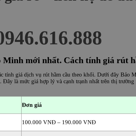
0946.616.888
o Minh mới nhất. Cách tính giá rút 
oặc tính giá dịch vụ rút hầm cầu theo khối. Dưới đây Bảo 
. Đây là mức giá hợp lý và cạnh trạnh nhất trên thị trườn
Đơn giá
100.000 VNĐ – 190.000 VNĐ