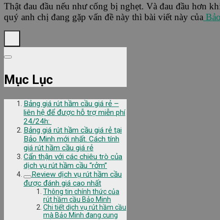
Thật đau đầu nếu như cống bị nghẹt. Và đau đầu hơn khi
quý anh chị đang gặp vấn đề này thì bài viết này của
Bảo
Mục Lục
Bảng giá rút hầm cầu giá rẻ –
liên hệ để được hỗ trợ miễn phí
24/24h:
Bảng giá rút hầm cầu giá rẻ tại
Bảo Minh mới nhất. Cách tính
giá rút hầm cầu giá rẻ
Cẩn thận với các chiêu trò của
dịch vụ rút hầm cầu “rởm”
Review dịch vụ rút hầm cầu
được đánh giá cao nhất
Thông tin chính thức của
rút hầm cầu Bảo Minh
Chi tiết dịch vụ rút hầm cầu
mà Bảo Minh đang cung