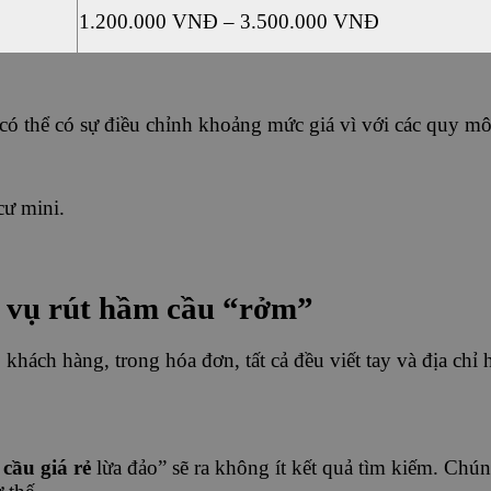
1.200.000 VNĐ – 3.500.000 VNĐ
có thể có sự điều chỉnh khoảng mức giá vì với các quy mô
 cư mini.
ch vụ rút hầm cầu “rởm”
khách hàng, trong hóa đơn, tất cả đều viết tay và địa chỉ 
cầu giá rẻ
lừa đảo” sẽ ra không ít kết quả tìm kiếm. Chú