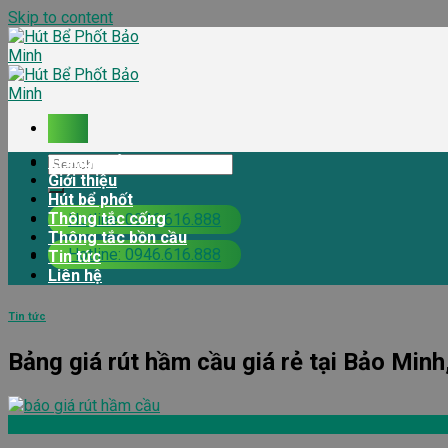
Skip to content
Trang chủ
Giới thiệu
Hút bể phốt
Thông tắc cống
Hotline: 0946.616.888
Thông tắc bồn cầu
Hotline: 0946.616.888
Tin tức
Liên hệ
Tin tức
Bảng giá rút hầm cầu giá rẻ tại Bảo Minh