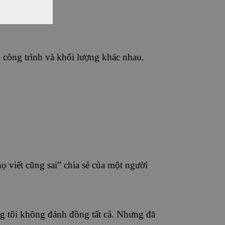
 công trình và khối lượng khác nhau.
họ viết cũng sai” chia sẻ của một người
ng tôi không đánh đồng tất cả. Nhưng đã