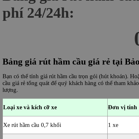
phí 24/24h:
Bảng giá rút hầm cầu giá rẻ tại Bả
Bạn có thể tính giá rút hầm cầu trọn gói (hút khoán). H
cầu giá rẻ tổng quát để quý khách hàng có thể tham khảo
lượng.
Loại xe và kích cỡ xe
Đơn vị tính
Xe rút hầm cầu 0,7 khối
1 xe