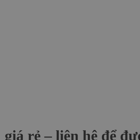
giá rẻ – liên hệ để đ