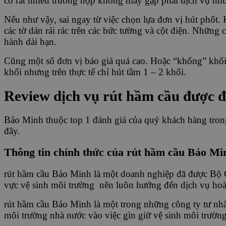
có rất nhiều trường hợp không may gặp phải dịch vụ như
Nếu như vậy, sai ngay từ việc chọn lựa đơn vị hút phốt.
các tờ dán rải rác trên các bức tường và cột điện. Nh
hành dài hạn.
Cũng một số đơn vị báo giá quá cao. Hoặc “khống” khối 
khối nhưng trên thực tế chỉ hút tầm 1 – 2 khối.
Review dịch vụ rút hầm cầu được đ
Bảo Minh thuộc top 1 đánh giá của quý khách hàng trong 
đây.
Thông tin chính thức của rút hầm cầu Bảo Mi
rút hầm cầu Bảo Minh là một doanh nghiệp đã được Bộ 
vực vệ sinh môi trường nên luôn hướng đến dịch vụ hoà
rút hầm cầu Bảo Minh là một trong những công ty tư nhâ
môi trường nhà nước vào việc gìn giữ vệ sinh môi trường