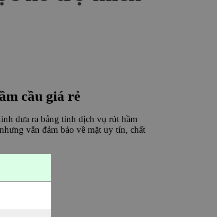
hầm cầu giá rẻ
Minh đưa ra bảng tính dịch vụ rút hầm
g nhưng vẫn đảm bảo về mặt uy tín, chất