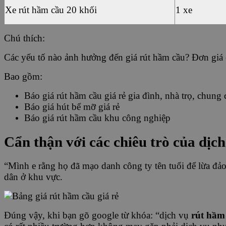
Xe rút hầm cầu 20 khối
1 xe
Chú thích:
Các yếu tố nào ảnh hưởng đến giá rút hầm cầu? Đơn giá 
Bao gồm:
Báo giá rút hầm cầu giá rẻ gia đình, nhà trọ, chung
Báo giá hút bể mỡ giá rẻ
Báo giá rút hầm cầu khu công nghiệp
Cẩn thận với các chiêu trò của dị
“Mình e rằng họ đã mạo danh công ty tên tuổi để lừa đảo 
dân ở khu vực.
Đúng vậy, khi bạn gõ google từ khóa: “dịch vụ
rút hầm 